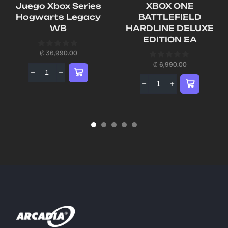
Juego Xbox Series
XBOX ONE
Hogwarts Legacy
BATTLEFIELD
WB
HARDLINE DELUXE
EDITION EA
₡
36,990.00
₡
6,990.00