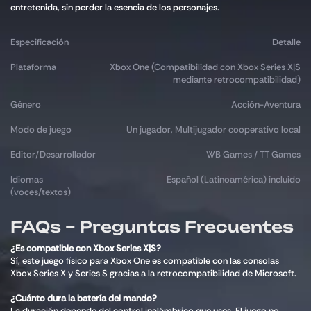
entretenida, sin perder la esencia de los personajes.
Especificación
Detalle
Plataforma
Xbox One (Compatibilidad con Xbox Series X|S
mediante retrocompatibilidad)
Género
Acción-Aventura
Modo de juego
Un jugador, Multijugador cooperativo local
Editor/Desarrollador
WB Games / TT Games
Idiomas
Español (Latinoamérica) incluido
(voces/textos)
FAQs – Preguntas Frecuentes
¿Es compatible con Xbox Series X|S?
Sí, este juego físico para Xbox One es compatible con las consolas
Xbox Series X y Series S gracias a la retrocompatibilidad de Microsoft.
¿Cuánto dura la batería del mando?
La duración depende del control inalámbrico que uses. El juego no