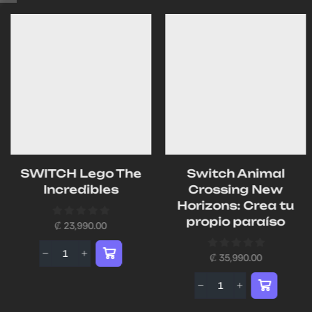
SWITCH Lego The
Switch Animal
Incredibles
Crossing New
Horizons: Crea tu
propio paraíso
₡
23,990.00
₡
35,990.00