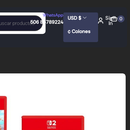
WhatsApp
Sign
USD $
0
506 85789224
In
¢ Colones