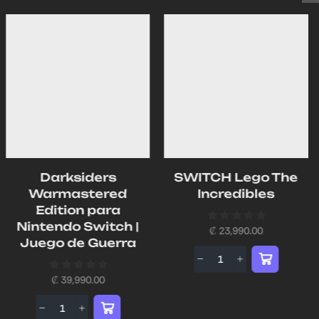
Darksiders
SWITCH Lego The
Warmastered
Incredibles
Edition para
Nintendo Switch |
₡
23,990.00
Juego de Guerra
₡
39,990.00