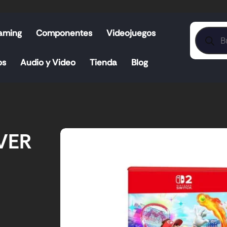
aming
Componentes
Videojuegos
os
Audio y Video
Tienda
Blog
VER