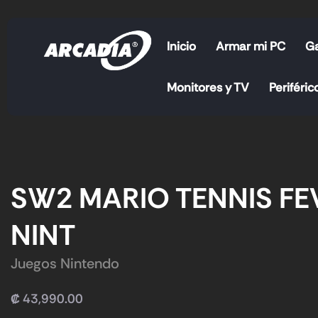
Inicio
Armar mi PC
G
Monitores y TV
Periféric
SW2 MARIO TENNIS FE
NINT
Juegos Nintendo
₡
43,990.00