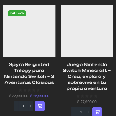
SALE
24%
Spyro Reignited
Juego Nintendo
Trilogy para
Switch Minecraft –
Nintendo Switch – 3
Crea, explora y
Aventuras Clásicas
sobrevive en tu
propia aventura
₡
33,990.00
₡
25,990.00
₡
27,990.00