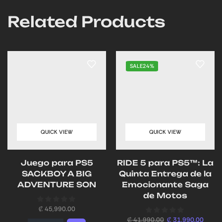
Related Products
SALE
24%
QUICK VIEW
QUICK VIEW
Juego para PS5
RIDE 5 para PS5™: La
SACKBOY A BIG
Quinta Entrega de la
ADVENTURE SON
Emocionante Saga
de Motos
₡
45,990.00
₡
41,990.00
₡
31,990.00