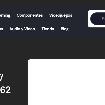
aming
Componentes
Videojuegos
os
Audio y Video
Tienda
Blog
W
362