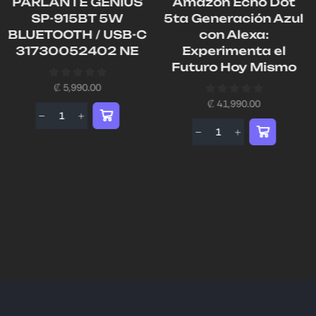
PARLANTE GENIUS
Amazon Echo Dot
SP-915BT 5W
5ta Generación Azul
BLUETOOTH / USB-C
con Alexa:
31730052402 NE
Experimenta el
Futuro Hoy Mismo
₡
5,990.00
₡
41,990.00