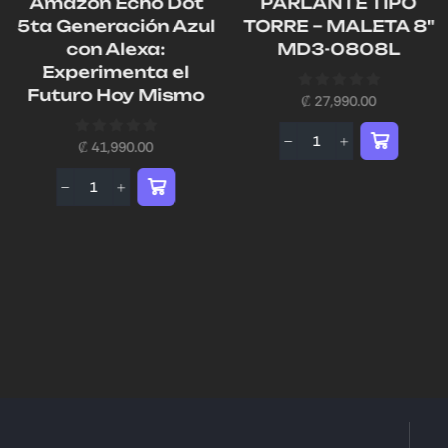
Amazon Echo Dot
PARLANTE TIPO
5ta Generación Azul
TORRE – MALETA 8"
con Alexa:
MD3-0808L
Experimenta el
Futuro Hoy Mismo
₡
27,990.00
₡
41,990.00