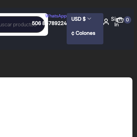
WhatsApp
Sign
USD $
0
506 85789224
In
¢ Colones