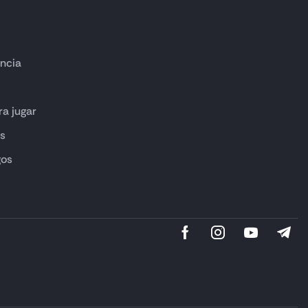
ncia
ra jugar
es
gos