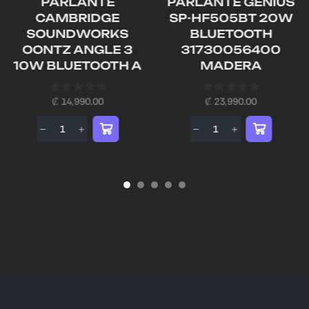
PARLANTE
PARLANTE GENIUS
CAMBRIDGE
SP-HF505BT 20W
SOUNDWORKS
BLUETOOTH
OONTZ ANGLE 3
31730056400
10W BLUETOOTH A
MADERA
₡
14,990.00
₡
23,990.00