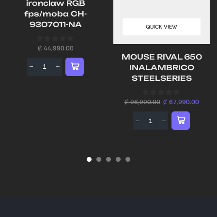
ironclaw RGB
fps/moba CH-
9307011-NA
QUICK VIEW
₡
44,990.00
MOUSE RIVAL 650
INALAMBRICO
STEELSERIES
₡
98,990.00
₡
67,990.00