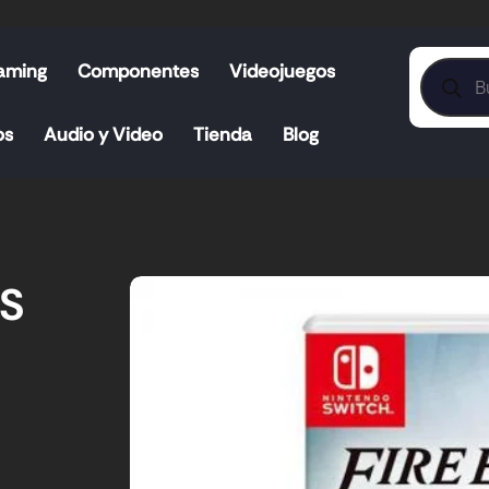
aming
Componentes
Videojuegos
os
Audio y Video
Tienda
Blog
RS