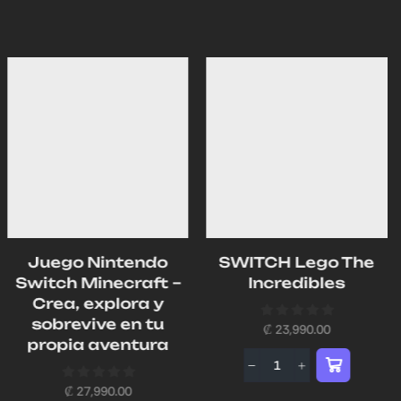
Juego Nintendo
SWITCH Lego The
Switch Minecraft –
Incredibles
Crea, explora y
sobrevive en tu
₡
23,990.00
propia aventura
₡
27,990.00