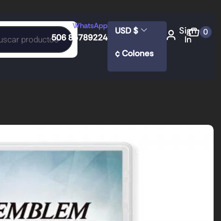
WhatsApp
Sign
USD $
0
506 85789224
In
¢ Colones