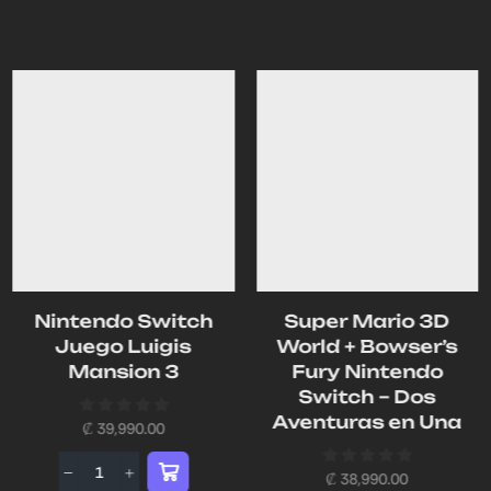
Nintendo Switch
Super Mario 3D
Juego Luigis
World + Bowser’s
Mansion 3
Fury Nintendo
Switch – Dos
Aventuras en Una
₡
39,990.00
₡
38,990.00