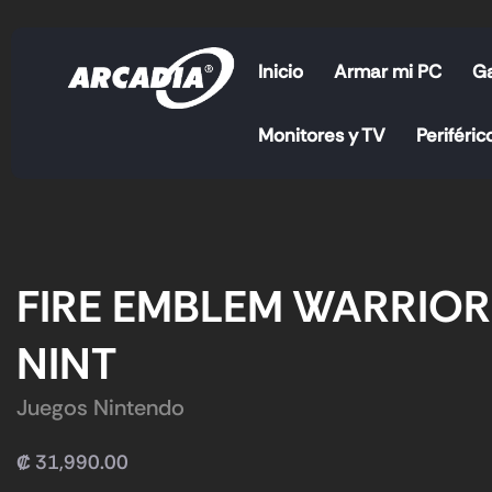
Inicio
Armar mi PC
G
Monitores y TV
Periféric
FIRE EMBLEM WARRIO
NINT
Juegos Nintendo
₡
31,990.00