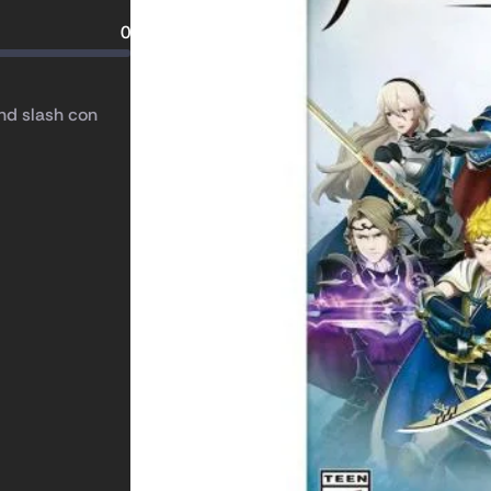
0
nd slash con