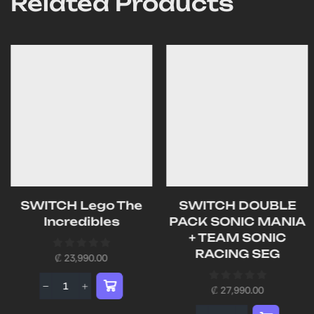
Related Products
SWITCH Lego The
SWITCH DOUBLE
Incredibles
PACK SONIC MANIA
+ TEAM SONIC
RACING SEG
₡
23,990.00
₡
27,990.00