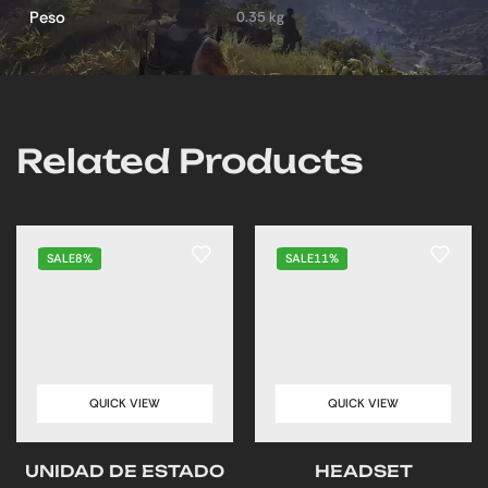
Peso
0.35 kg
Related Products
SALE
8%
SALE
11%
QUICK VIEW
QUICK VIEW
UNIDAD DE ESTADO
HEADSET