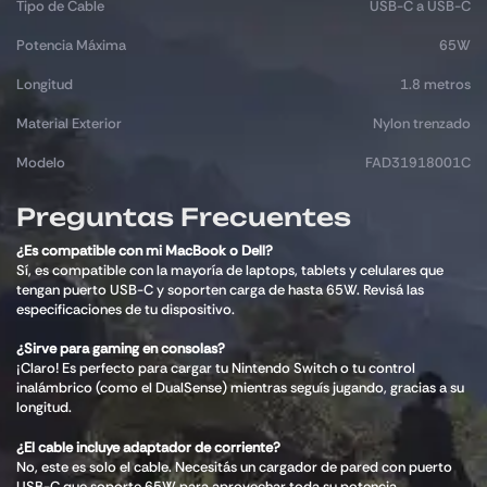
Tipo de Cable
USB-C a USB-C
Potencia Máxima
65W
Longitud
1.8 metros
Material Exterior
Nylon trenzado
Modelo
FAD31918001C
Preguntas Frecuentes
¿Es compatible con mi MacBook o Dell?
Sí, es compatible con la mayoría de laptops, tablets y celulares que
tengan puerto USB-C y soporten carga de hasta 65W. Revisá las
especificaciones de tu dispositivo.
¿Sirve para gaming en consolas?
¡Claro! Es perfecto para cargar tu Nintendo Switch o tu control
inalámbrico (como el DualSense) mientras seguís jugando, gracias a su
longitud.
¿El cable incluye adaptador de corriente?
No, este es solo el cable. Necesitás un cargador de pared con puerto
USB-C que soporte 65W para aprovechar toda su potencia.