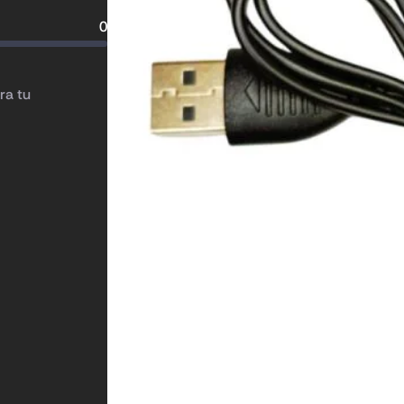
0
ra tu