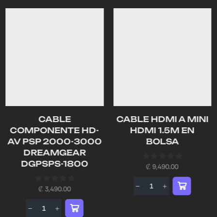
CABLE
CABLE HDMI A MINI
COMPONENTE HD-
HDMI 1.5M EN
AV PSP 2000-3000
BOLSA
DREAMGEAR
DGPSPS-1800
₡
9,490.00
₡
3,490.00