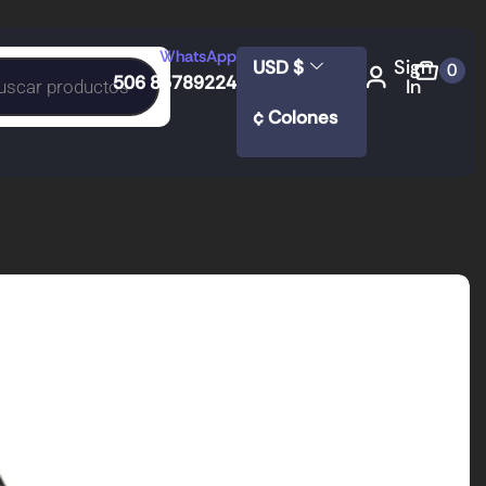
WhatsApp
Sign
USD $
0
506 85789224
In
¢ Colones