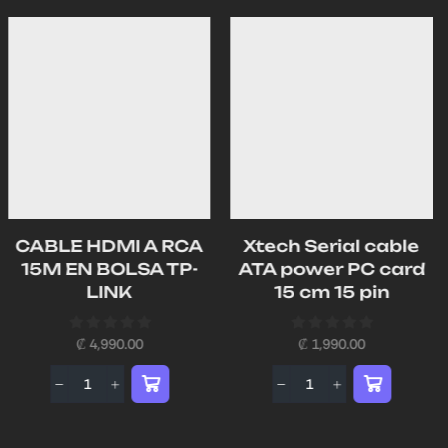
CABLE HDMI A RCA
Xtech Serial cable
15M EN BOLSA TP-
ATA power PC card
LINK
15 cm 15 pin
₡
4,990.00
₡
1,990.00