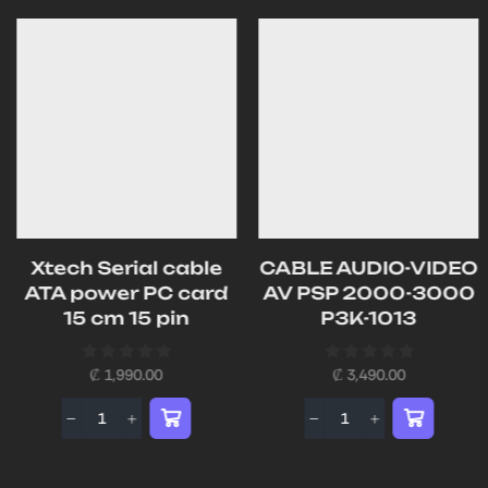
Xtech Serial cable
CABLE AUDIO-VIDEO
ATA power PC card
AV PSP 2000-3000
15 cm 15 pin
P3K-1013
₡
1,990.00
₡
3,490.00