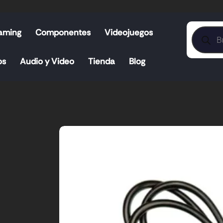
aming
Componentes
Videojuegos
os
Audio y Video
Tienda
Blog