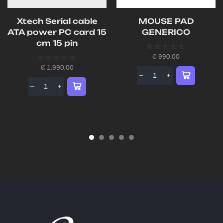
Xtech Serial cable
MOUSE PAD
ATA power PC card 15
GENERICO
cm 15 pin
₡
990.00
₡
1,990.00