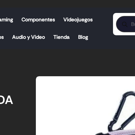
aming
Componentes
Videojuegos
os
Audio y Video
Tienda
Blog
DA