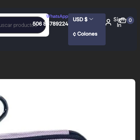
WhatsApp
Sign
USD $
0
506 85789224
In
¢ Colones