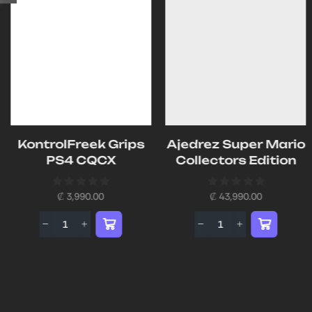
KontrolFreek Grips
Ajedrez Super Mario
PS4 CQCX
Collectors Edition
₡
3,990.00
₡
43,990.00