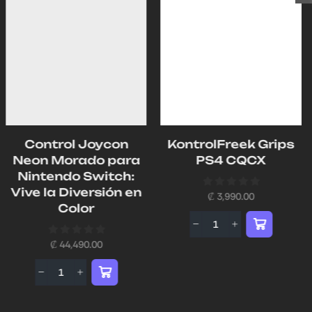
Control Joycon
KontrolFreek Grips
Neon Morado para
PS4 CQCX
Nintendo Switch:
Vive la Diversión en
₡
3,990.00
Color
₡
44,490.00