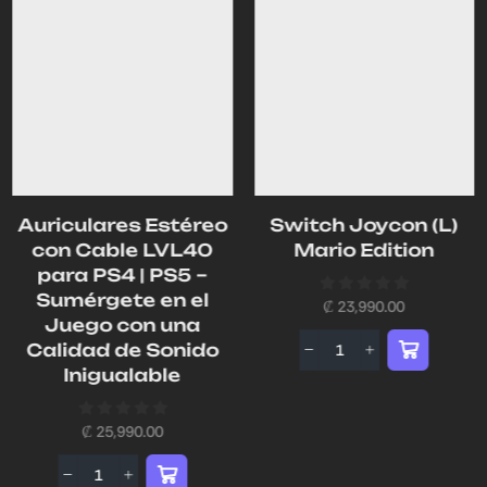
Auriculares Estéreo
Switch Joycon (L)
con Cable LVL40
Mario Edition
para PS4 | PS5 –
Sumérgete en el
₡
23,990.00
Juego con una
Calidad de Sonido
Inigualable
₡
25,990.00