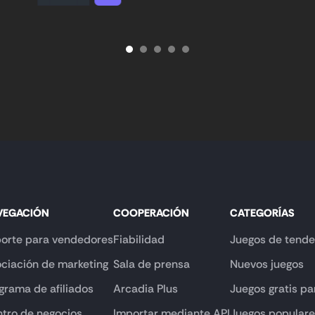
VEGACIÓN
COOPERACIÓN
CATEGORÍAS
orte para vendedores
Fiabilidad
Juegos de tende
ciación de marketing
Sala de prensa
Nuevos juegos
grama de afiliados
Arcadia Plus
Juegos gratis pa
tro de negocios
Importar mediante API
Juegos popular