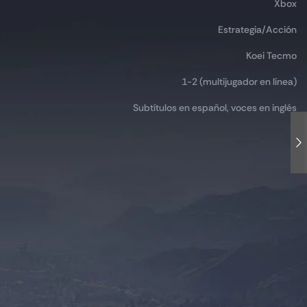
Xbox
Estrategia/Acción
Koei Tecmo
1-2 (multijugador en línea)
Subtítulos en español, voces en inglés