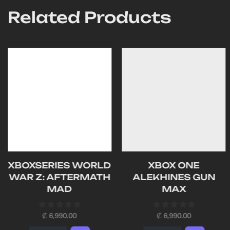
Related Products
XBOXSERIES WORLD
XBOX ONE
WAR Z: AFTERMATH
ALEKHINES GUN
MAD
MAX
₡
6,990.00
₡
6,990.00