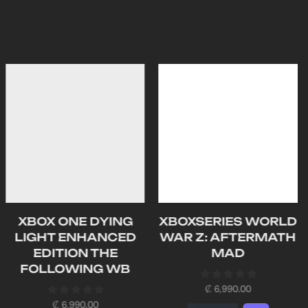
XBOX ONE DYING
XBOXSERIES WORLD
LIGHT ENHANCED
WAR Z: AFTERMATH
EDITION THE
MAD
FOLLOWING WB
₡
6,990.00
₡
6,990.00