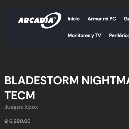
Inicio
Armar mi PC
G
Monitores y TV
Periféric
BLADESTORM NIGHTM
TECM
Juegos Xbox
₡
6,990.00