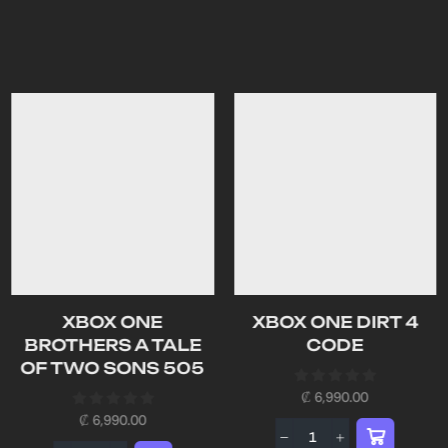
XBOX ONE
XBOX ONE DIRT 4
BROTHERS A TALE
CODE
OF TWO SONS 505
₡
6,990.00
₡
6,990.00