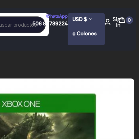
WhatsApp
Sign
USD $
0
506 85789224
In
¢ Colones