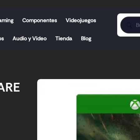
aming
Componentes
Videojuegos
os
Audio y Video
Tienda
Blog
ARE